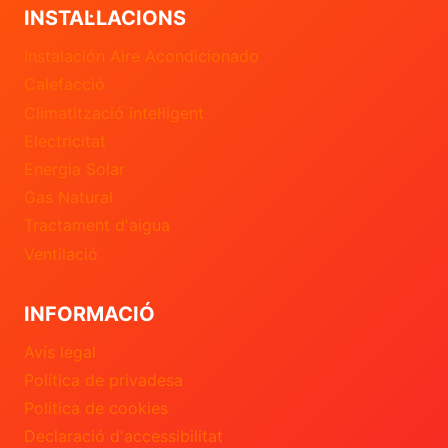
INSTAL·LACIONS
Instalación Aire Acondicionado
Calefacció
Climatització intel·ligent
Electricitat
Energia Solar
Gas Natural
Tractament d'aigua
Ventilació
INFORMACIÓ
Avís legal
Política de privadesa
Política de cookies
Declaració d'accessibilitat