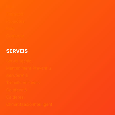
Inici
Empresa
Projectes
Blog
Contacte
SERVEIS
Servei tècnic
Manteniment Preventiu
Aerotèrmia
Treballs Verticals
Calefacció
Calderes
Climatització intel·ligent