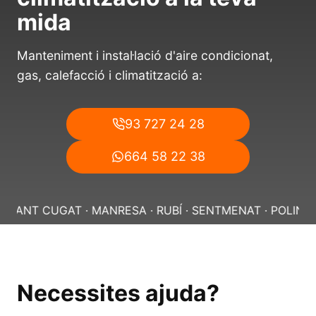
mida
Manteniment i instal·lació d'aire condicionat,
gas, calefacció i climatització a:
93 727 24 28
664 58 22 38
T CUGAT · MANRESA · RUBÍ · SENTMENAT · POLINYÀ ·
SA
Necessites ajuda?