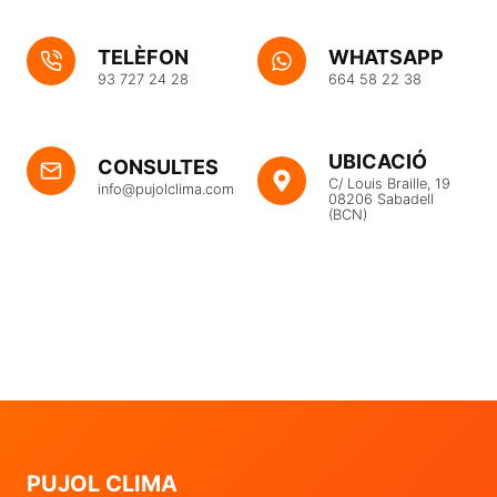
TELÈFON
WHATSAPP
93 727 24 28
664 58 22 38
UBICACIÓ
CONSULTES
C/ Louis Braille, 19
info@pujolclima.com
08206 Sabadell
(BCN)
PUJOL CLIMA