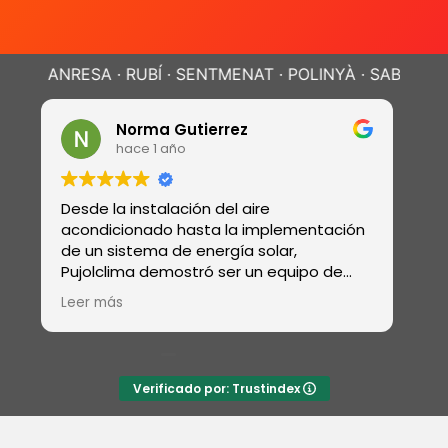
RESA · RUBÍ · SENTMENAT · POLINYÀ ·
SABADELL · TERR
David Pineda
hace 1 año
Realizaron la instalación de gas, la
entación
revisión de gas, trabajos de fontanería,
electricidad y también instalaron un
po de
sistema de tratamiento de agua con
ama de
ósmosis y descalcificador
Leer más
Verificado por: Trustindex