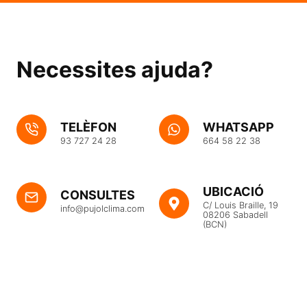
Necessites ajuda?
TELÈFON
WHATSAPP
93 727 24 28
664 58 22 38
UBICACIÓ
CONSULTES
C/ Louis Braille, 19
info@pujolclima.com
08206 Sabadell
(BCN)