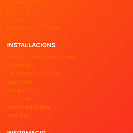
Treballs Verticals
Calefacció
Calderes
Climatització intel·ligent
INSTAL·LACIONS
Instalación Aire Acondicionado
Calefacció
Climatització intel·ligent
Electricitat
Energia Solar
Gas Natural
Tractament d'aigua
Ventilació
INFORMACIÓ