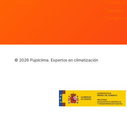
Contacte
Calefacci
Calderes
Climatitzac
© 2026 Pujolclima. Expertos en climatización