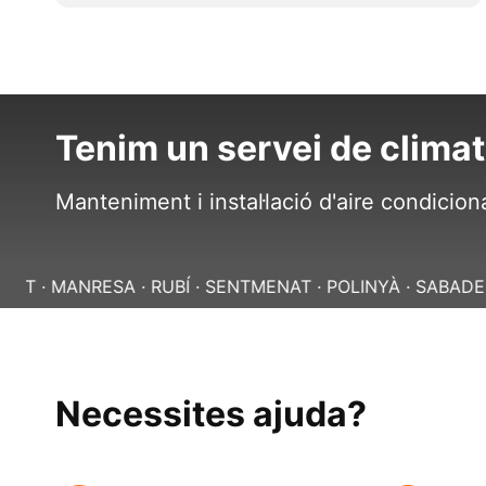
Tenim un servei de climat
Manteniment i instal·lació d'aire condiciona
RESA · RUBÍ · SENTMENAT · POLINYÀ ·
SABADELL · TERR
Necessites ajuda?