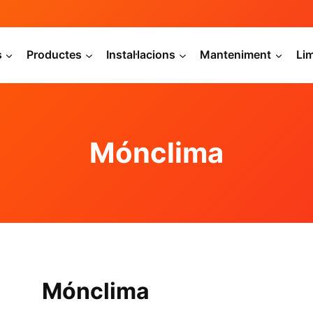
s
Productes
Instal·lacions
Manteniment
Li
Mónclima
Mónclima