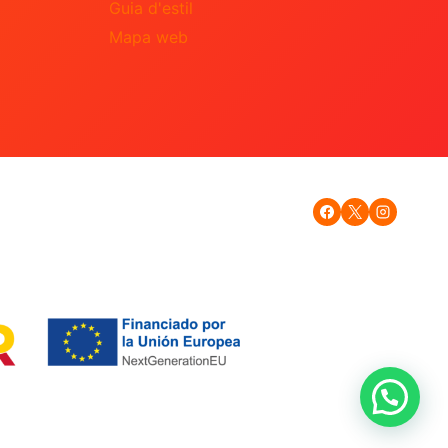
Guia d'estil
Mapa web