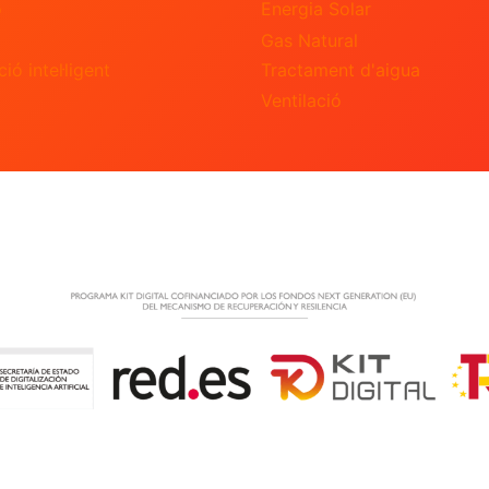
ó
Energia Solar
Gas Natural
ió intel·ligent
Tractament d'aigua
Ventilació