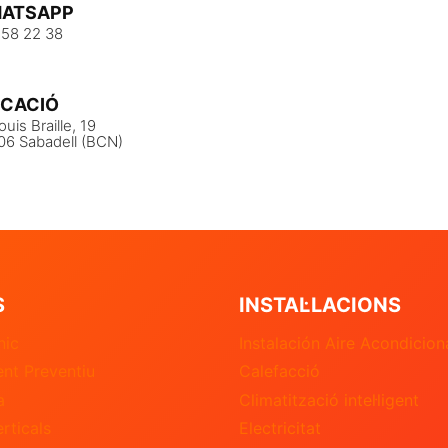
ATSAPP
 58 22 38
ICACIÓ
ouis Braille, 19
06 Sabadell (BCN)
S
INSTAL·LACIONS
nic
Instalación Aire Acondicio
nt Preventiu
Calefacció
a
Climatització intel·ligent
erticals
Electricitat