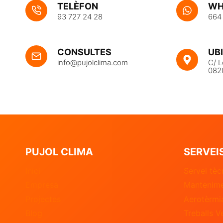
TELÈFON
WH
93 727 24 28
664
UB
CONSULTES
C/ L
info@pujolclima.com
082
PUJOL CLIMA
SERVEI
Inici
Servei tèc
Empresa
Mantenime
Projectes
Aerotèrmi
Blog
Treballs V