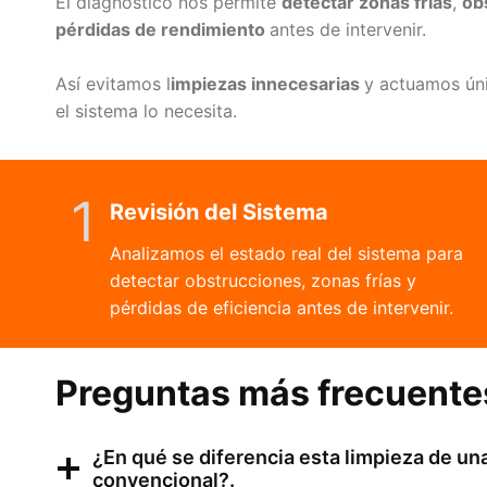
El diagnóstico nos permite
detectar zonas frías
,
ob
pérdidas de rendimiento
antes de intervenir.
Así evitamos l
impiezas innecesarias
y actuamos ún
el sistema lo necesita.
1
Revisión del Sistema
Analizamos el estado real del sistema para
detectar obstrucciones, zonas frías y
pérdidas de eficiencia antes de intervenir.
Preguntas más frecuente
¿En qué se diferencia esta limpieza de un
convencional?.