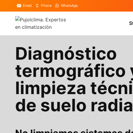
Saltar
Email
Phone
WhatsApp
al
contenido
S
Diagnóstico
termográfico 
limpieza técn
de suelo radi