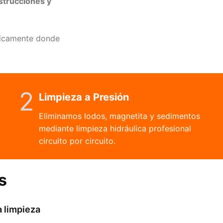
strucciones y
icamente donde
2
Limpieza a Presión
Eliminamos lodos, magnetita y sedimentos
mediante limpieza hidráulica profesional
circuito por circuito.
s
a limpieza