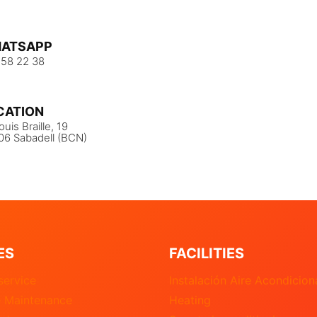
ATSAPP
 58 22 38
CATION
ouis Braille, 19
06 Sabadell (BCN)
ES
FACILITIES
service
Instalación Aire Acondicio
e Maintenance
Heating