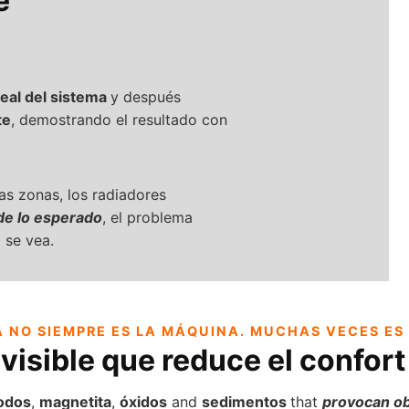
e
eal del sistema
y después
te
, demostrando el resultado con
las zonas, los radiadores
e lo esperado
, el problema
 se vea.
 NO SIEMPRE ES LA MÁQUINA.
MUCHAS VECES ES 
visible que reduce el confort 
lodos
,
magnetita
,
óxidos
and
sedimentos
that
provocan ob