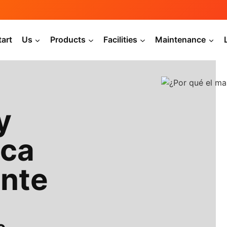
tart
Us
Products
Facilities
Maintenance
y
ica
ante