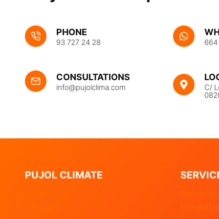
PHONE
WH
93 727 24 28
664
LO
CONSULTATIONS
C/ L
info@pujolclima.com
082
PUJOL CLIMATE
SERVIC
Start
Technical 
Company
Preventiv