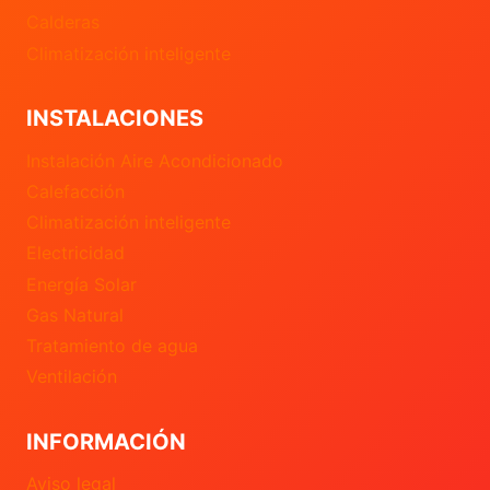
Calderas
Climatización inteligente
INSTALACIONES
Instalación Aire Acondicionado
Calefacción
Climatización inteligente
Electricidad
Energía Solar
Gas Natural
Tratamiento de agua
Ventilación
INFORMACIÓN
Aviso legal