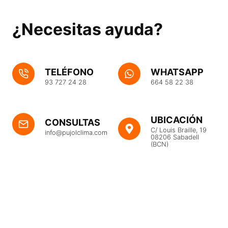
¿Necesitas ayuda?
TELÉFONO
WHATSAPP
93 727 24 28
664 58 22 38
UBICACIÓN
CONSULTAS
C/ Louis Braille, 19
info@pujolclima.com
08206 Sabadell
(BCN)