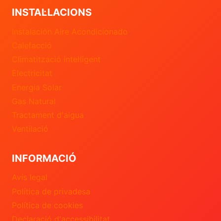
INSTAL·LACIONS
Instalación Aire Acondicionado
Calefacció
Climatització intel·ligent
Electricitat
Energia Solar
Gas Natural
Tractament d'aigua
Ventilació
INFORMACIÓ
Avís legal
Política de privadesa
Política de cookies
Declaració d'accessibilitat