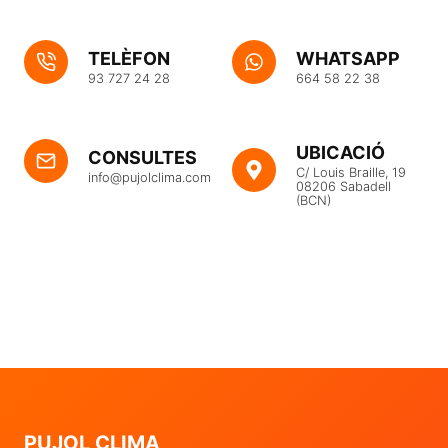
TELÈFON
WHATSAPP
93 727 24 28
664 58 22 38
UBICACIÓ
CONSULTES
C/ Louis Braille, 19
info@pujolclima.com
08206 Sabadell
(BCN)
PUJOL CLIMA