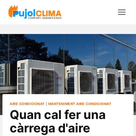
Vés
al
contingut
AIRE CONDICIONAT
|
MANTENIMENT AIRE CONDICIONAT
Quan cal fer una
càrrega d'aire