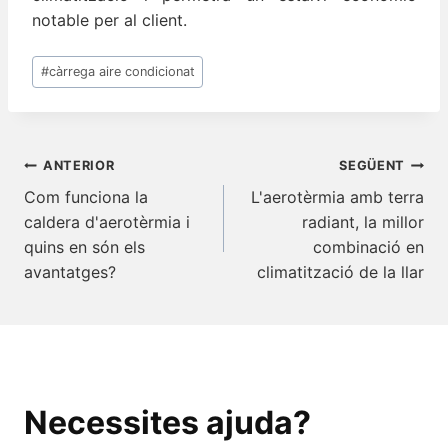
notable per al client.
Etiquetes
#
càrrega aire condicionat
d'entrada
Navegació
ANTERIOR
SEGÜENT
d'entrades
Com funciona la
L'aerotèrmia amb terra
caldera d'aerotèrmia i
radiant, la millor
quins en són els
combinació en
avantatges?
climatització de la llar
Necessites ajuda?