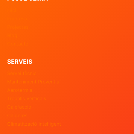
Inici
Empresa
Projectes
Blog
Contacte
SERVEIS
Servei tècnic
Manteniment Preventiu
Aerotèrmia
Treballs Verticals
Calefacció
Calderes
Climatització intel·ligent