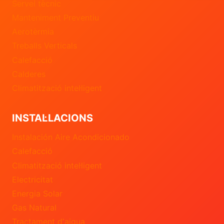
Servei tècnic
Manteniment Preventiu
Aerotèrmia
Treballs Verticals
Calefacció
Calderes
Climatització intel·ligent
INSTAL·LACIONS
Instalación Aire Acondicionado
Calefacció
Climatització intel·ligent
Electricitat
Energia Solar
Gas Natural
Tractament d'aigua