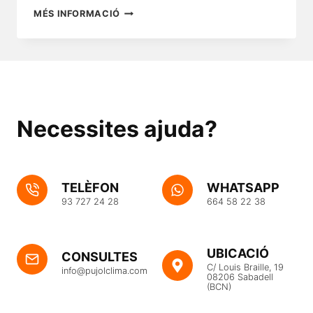
FUNCIONAMENT
MÉS INFORMACIÓ
DE
LES
CALDERES
DE
SABADELL
Necessites ajuda?
TELÈFON
WHATSAPP
93 727 24 28
664 58 22 38
UBICACIÓ
CONSULTES
C/ Louis Braille, 19
info@pujolclima.com
08206 Sabadell
(BCN)