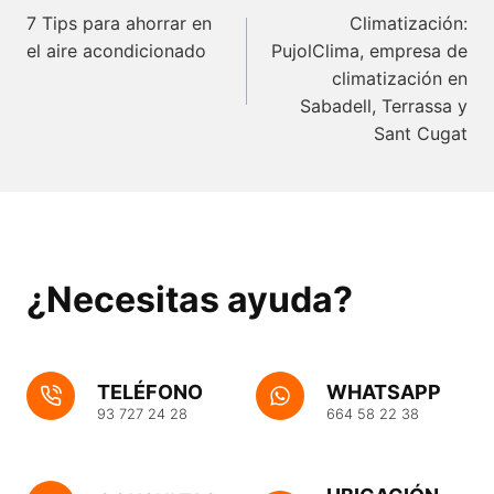
de
7 Tips para ahorrar en
Climatización:
el aire acondicionado
PujolClima, empresa de
entradas
climatización en
Sabadell, Terrassa y
Sant Cugat
¿Necesitas ayuda?
TELÉFONO
WHATSAPP
93 727 24 28
664 58 22 38