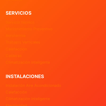
SERVICIOS
Servicio técnico
Mantenimiento Preventivo
Aerotermia
Trabajos Verticales
Calefacción
Calderas
Climatización inteligente
INSTALACIONES
Instalación Aire Acondicionado
Calefacción
Climatización inteligente
Electricidad