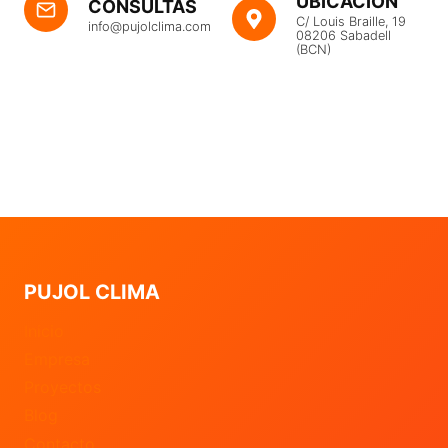
UBICACIÓN
CONSULTAS
C/ Louis Braille, 19
info@pujolclima.com
08206 Sabadell
(BCN)
PUJOL CLIMA
Inicio
Empresa
Proyectos
Blog
Contacto