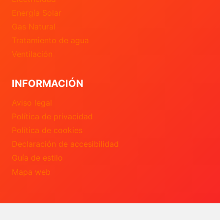
Energía Solar
Gas Natural
Tratamiento de agua
Ventilación
INFORMACIÓN
Aviso legal
Política de privacidad
Política de cookies
Declaración de accesibilidad
Guía de estilo
Mapa web