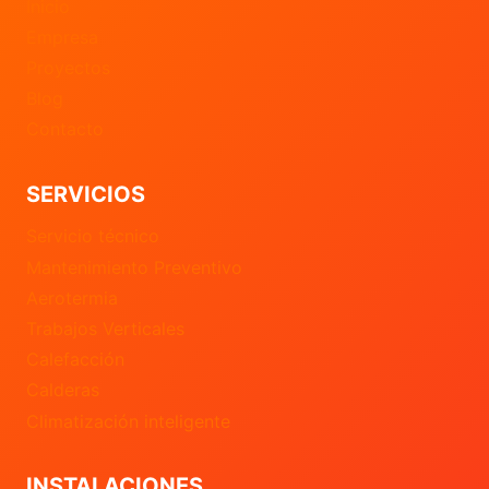
Inicio
Empresa
Proyectos
Blog
Contacto
SERVICIOS
Servicio técnico
Mantenimiento Preventivo
Aerotermia
Trabajos Verticales
Calefacción
Calderas
Climatización inteligente
INSTALACIONES