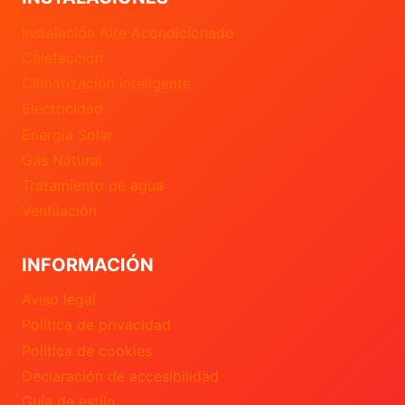
Instalación Aire Acondicionado
Calefacción
Climatización inteligente
Electricidad
Energía Solar
Gas Natural
Tratamiento de agua
Ventilación
INFORMACIÓN
Aviso legal
Política de privacidad
Política de cookies
Declaración de accesibilidad
Guía de estilo