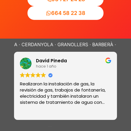
664 58 22 38
· CERDANYOLA · GRANOLLERS · BARBERÀ · SANT CUGAT ·
David Pineda
hace 1 año
Realizaron la instalación de gas, la
E
n
revisión de gas, trabajos de fontanería,
m
electricidad y también instalaron un
m
sistema de tratamiento de agua con
o
ósmosis y descalcificador
n
L
s