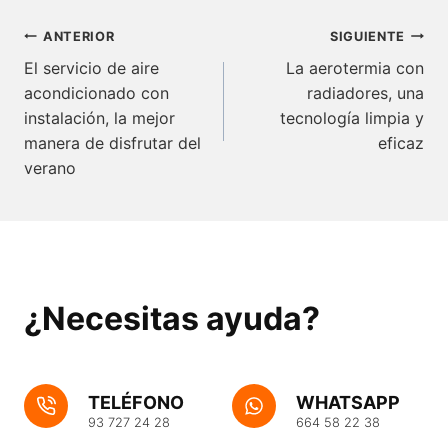
entrada:
Navegación
ANTERIOR
SIGUIENTE
de
El servicio de aire
La aerotermia con
acondicionado con
radiadores, una
entradas
instalación, la mejor
tecnología limpia y
manera de disfrutar del
eficaz
verano
¿Necesitas ayuda?
TELÉFONO
WHATSAPP
93 727 24 28
664 58 22 38