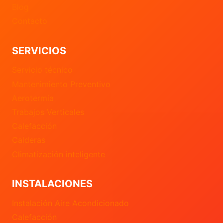
Blog
Contacto
SERVICIOS
Servicio técnico
Mantenimiento Preventivo
Aerotermia
Trabajos Verticales
Calefacción
Calderas
Climatización inteligente
INSTALACIONES
Instalación Aire Acondicionado
Calefacción