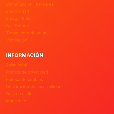
Climatización inteligente
Electricidad
Energía Solar
Gas Natural
Tratamiento de agua
Ventilación
INFORMACIÓN
Aviso legal
Política de privacidad
Política de cookies
Declaración de accesibilidad
Guía de estilo
Mapa web