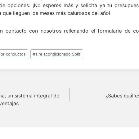
de opciones. ¡No esperes más y solicita ya tu presupues
e que lleguen los meses más calurosos del año!
n contacto con nosotros rellenando el formulario de co
por conductos
#
aire acondicionado Split
n
ia, un sistema integral de
¿Sabes cuál e
ventajas