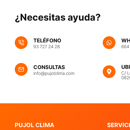
¿Necesitas ayuda?
TELÉFONO
WH
93 727 24 28
664
UB
CONSULTAS
C/ L
info@pujolclima.com
082
PUJOL CLIMA
SERVIC