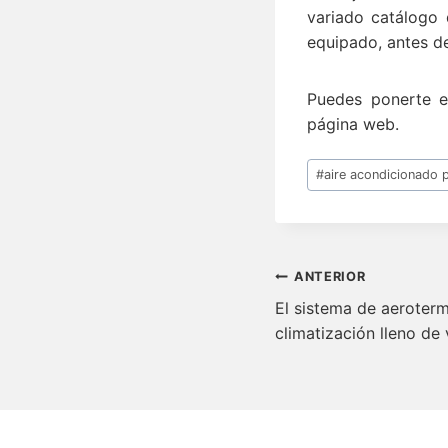
variado catálogo 
equipado, antes d
Puedes ponerte e
página web.
Etiquetas
#
aire acondicionado 
de
la
entrada:
Navegació
ANTERIOR
de
El sistema de aeroterm
climatización lleno de 
entradas