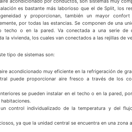
 aire acondicionado por conductos, son sistemas muy com
talación es bastante más laborioso que el de Split, los re
eneidad y proporcionan, también un mayor confort t
memente, por todas las estancias. Se componen de una uni
lso techo o en la pared. Va conectada a una serie de
a la vivienda, los cuales van conectados a las rejillas de ve
te tipo de sistemas son:
aire acondicionado muy eficiente en la refrigeración de gr
tral puede proporcionar aire fresco a través de los co
nteriores se pueden instalar en el techo o en la pared, p
 habitaciones.
un control individualizado de la temperatura y del flu
iosos, ya que la unidad central se encuentra en una zona ai