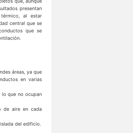
pletos que, aunque
sultados presentan
érmico, al estar
dad central que se
 conductos que se
ntilación.
andes áreas, ya que
nductos en varias
or lo que no ocupan
jo de aire en cada
slada del edificio.