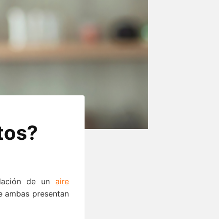
tos?
alación de un
aire
ue ambas presentan