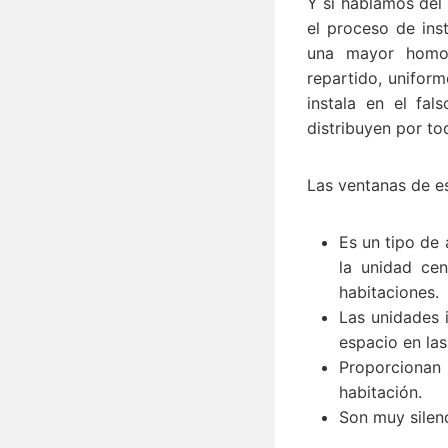
Y si hablamos del
el proceso de ins
una mayor homog
repartido, unifor
instala en el fa
distribuyen por tod
Las ventanas de es
Es un tipo de 
la unidad cen
habitaciones.
Las unidades i
espacio en las
Proporcionan 
habitación.
Son muy silenc