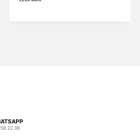
CONSEJOS
PARA
LA
INSTALACIÓN
DEL
AIRE
ACONDICIONADO
ATSAPP
 58 22 38