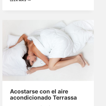
LEER MÁS
REALIZAR
UN
CORRECTO
MANTENIMIENTO
DE
LOS
AIRES
ACONDICIONADOS
Acostarse con el aire
acondicionado Terrassa