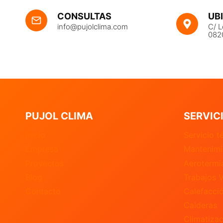
UB
CONSULTAS
C/ L
info@pujolclima.com
082
PUJOL CLIMA
SERVIC
Inicio
Servicio t
Empresa
Mantenimi
Proyectos
Aerotermi
Blog
Trabajos V
Contacto
Calefacci
Calderas
Climatizac