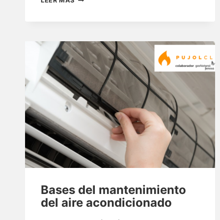
LEER MÁS
QUÉ
ESCOGER
UN
AIRE
ACONDICIONADO
CON
TECNOLOGÍA
INVERTER?
Bases del mantenimiento
del aire acondicionado