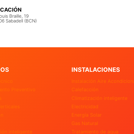
ICACIÓN
ouis Braille, 19
06 Sabadell (BCN)
IOS
INSTALACIONES
écnico
Instalación Aire Acondicio
ento Preventivo
Calefacción
a
Climatización inteligente
erticales
Electricidad
ón
Energía Solar
Gas Natural
ión inteligente
Tratamiento de agua