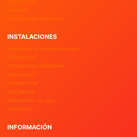
Calefacción
Calderas
Climatización inteligente
INSTALACIONES
Instalación Aire Acondicionado
Calefacción
Climatización inteligente
Electricidad
Energía Solar
Gas Natural
Tratamiento de agua
Ventilación
INFORMACIÓN