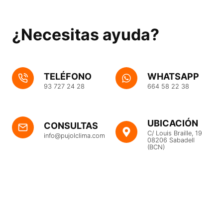
¿Necesitas ayuda?
TELÉFONO
WHATSAPP
93 727 24 28
664 58 22 38
UBICACIÓN
CONSULTAS
C/ Louis Braille, 19
info@pujolclima.com
08206 Sabadell
(BCN)