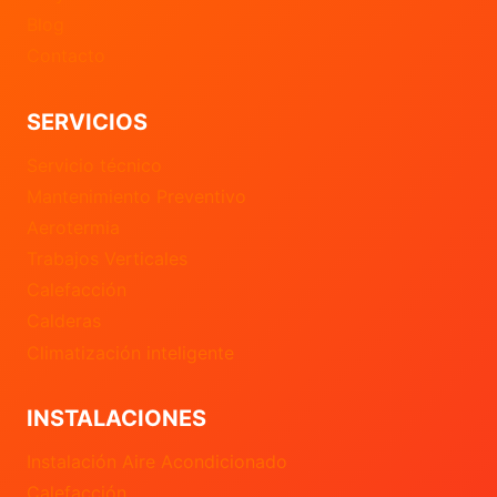
Blog
Contacto
SERVICIOS
Servicio técnico
Mantenimiento Preventivo
Aerotermia
Trabajos Verticales
Calefacción
Calderas
Climatización inteligente
INSTALACIONES
Instalación Aire Acondicionado
Calefacción