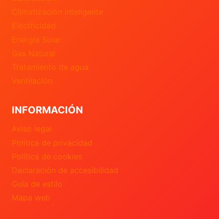
Climatización inteligente
Electricidad
Energía Solar
Gas Natural
Tratamiento de agua
Ventilación
INFORMACIÓN
Aviso legal
Política de privacidad
Política de cookies
Declaración de accesibilidad
Guía de estilo
Mapa web