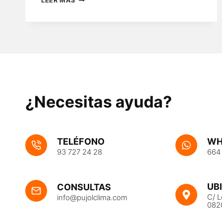
LEER MÁS
IDEAL
PARA
UN
EFICIENTE
CONSUMO
ENERGÉTICO
¿Necesitas ayuda?
TELÉFONO
WH
93 727 24 28
664
UB
CONSULTAS
C/ L
info@pujolclima.com
082