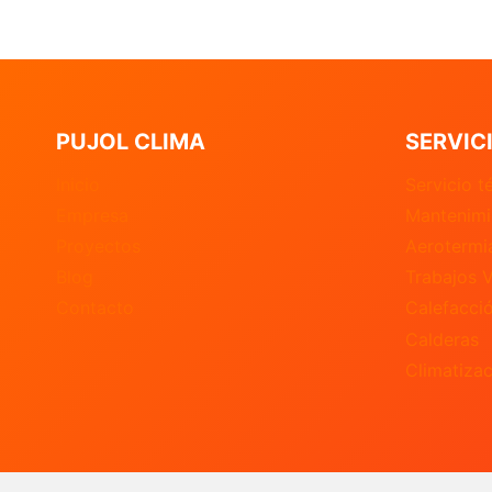
PUJOL CLIMA
SERVIC
Inicio
Servicio t
Empresa
Mantenimi
Proyectos
Aerotermi
Blog
Trabajos V
Contacto
Calefacci
Calderas
Climatizac