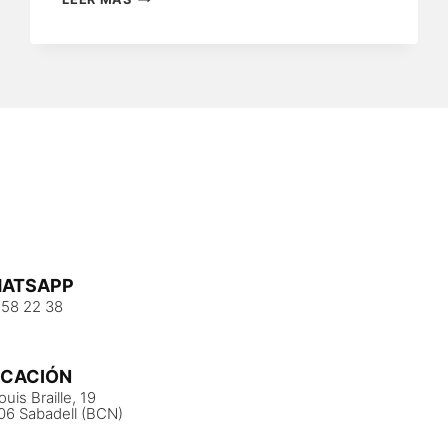
MI
EQUIPO
DE
AIRE
ACONDICIONADO
NO
ENFRÍA?
ATSAPP
 58 22 38
ICACIÓN
ouis Braille, 19
06 Sabadell (BCN)