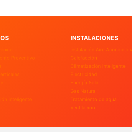
IOS
INSTALACIONES
écnico
Instalación Aire Acondicio
ento Preventivo
Calefacción
a
Climatización inteligente
erticales
Electricidad
ón
Energía Solar
Gas Natural
ión inteligente
Tratamiento de agua
Ventilación