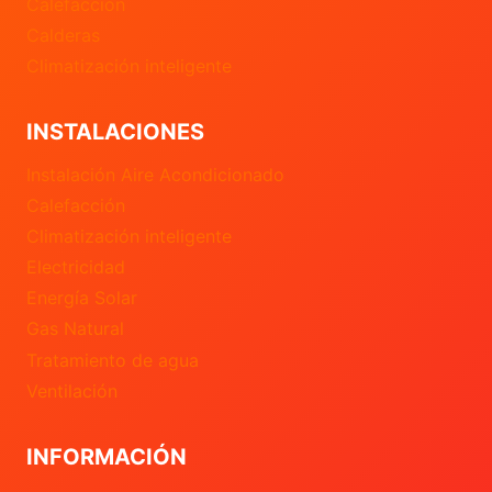
Calefacción
Calderas
Climatización inteligente
INSTALACIONES
Instalación Aire Acondicionado
Calefacción
Climatización inteligente
Electricidad
Energía Solar
Gas Natural
Tratamiento de agua
Ventilación
INFORMACIÓN