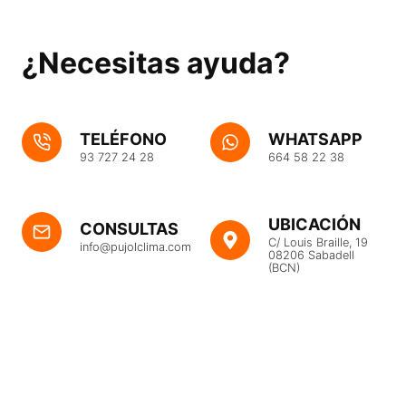
¿Necesitas ayuda?
TELÉFONO
WHATSAPP
93 727 24 28
664 58 22 38
UBICACIÓN
CONSULTAS
C/ Louis Braille, 19
info@pujolclima.com
08206 Sabadell
(BCN)