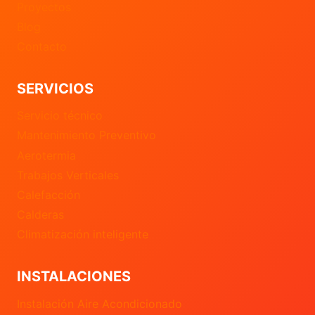
Proyectos
Blog
Contacto
SERVICIOS
Servicio técnico
Mantenimiento Preventivo
Aerotermia
Trabajos Verticales
Calefacción
Calderas
Climatización inteligente
INSTALACIONES
Instalación Aire Acondicionado