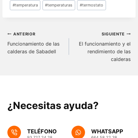
#
temperatura
#
temperaturas
#
termostato
Navegación
ANTERIOR
SIGUIENTE
de
Funcionamiento de las
El funcionamiento y el
calderas de Sabadell
rendimiento de las
entradas
calderas
¿Necesitas ayuda?
TELÉFONO
WHATSAPP
93 727 24 28
664 58 22 38