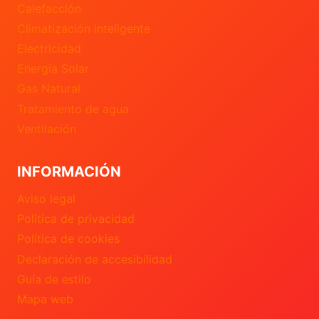
Calefacción
Climatización inteligente
Electricidad
Energía Solar
Gas Natural
Tratamiento de agua
Ventilación
INFORMACIÓN
Aviso legal
Política de privacidad
Política de cookies
Declaración de accesibilidad
Guía de estilo
Mapa web