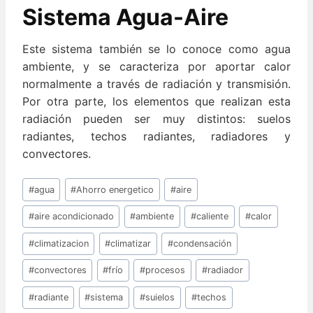
Sistema Agua-Aire
Este sistema también se lo conoce como agua
ambiente, y se caracteriza por aportar calor
normalmente a través de radiación y transmisión.
Por otra parte, los elementos que realizan esta
radiación pueden ser muy distintos: suelos
radiantes, techos radiantes, radiadores y
convectores.
Etiquetas
#
agua
#
Ahorro energetico
#
aire
de
la
#
aire acondicionado
#
ambiente
#
caliente
#
calor
entrada:
#
climatizacion
#
climatizar
#
condensación
#
convectores
#
frío
#
procesos
#
radiador
#
radiante
#
sistema
#
suielos
#
techos