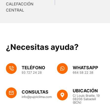
entradas
CALEFACCIÓN
CENTRAL
¿Necesitas ayuda?
TELÉFONO
WHATSAPP
93 727 24 28
664 58 22 38
UBICACIÓN
CONSULTAS
C/ Louis Braille, 19
info@pujolclima.com
08206 Sabadell
(BCN)