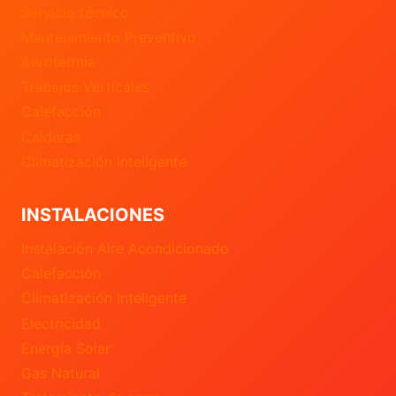
Servicio técnico
Mantenimiento Preventivo
Aerotermia
Trabajos Verticales
Calefacción
Calderas
Climatización inteligente
INSTALACIONES
Instalación Aire Acondicionado
Calefacción
Climatización inteligente
Electricidad
Energía Solar
Gas Natural