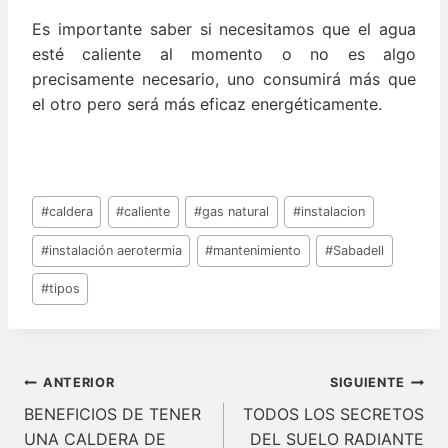
Es importante saber si necesitamos que el agua
esté caliente al momento o no es algo
precisamente necesario, uno consumirá más que
el otro pero será más eficaz energéticamente.
Etiquetas
#
caldera
#
caliente
#
gas natural
#
instalacion
de
la
#
instalación aerotermia
#
mantenimiento
#
Sabadell
entrada:
#
tipos
Navegación
ANTERIOR
SIGUIENTE
de
BENEFICIOS DE TENER
TODOS LOS SECRETOS
UNA CALDERA DE
DEL SUELO RADIANTE