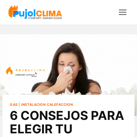
Saltar
al
contenido
GAS
|
INSTALACION CALEFACCION
6 CONSEJOS PARA
ELEGIR TU