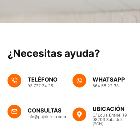
¿Necesitas ayuda?
TELÉFONO
WHATSAPP
93 727 24 28
664 58 22 38
UBICACIÓN
CONSULTAS
C/ Louis Braille, 19
info@pujolclima.com
08206 Sabadell
(BCN)