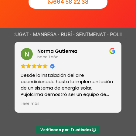
664 58 22 38
T · MANRESA · RUBÍ · SENTMENAT · POLINYÀ ·
SABADELL
Norma Gutierrez
hace 1 año
Desde la instalación del aire
Re
acondicionado hasta la implementación
re
de un sistema de energía solar,
el
Pujolclima demostró ser un equipo de
s
profesionales con una amplia gama de
ó
Leer más
L
habilidades
Verificado por: Trustindex