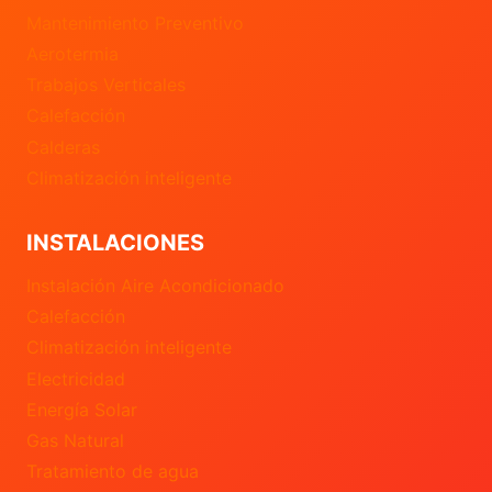
Mantenimiento Preventivo
Aerotermia
Trabajos Verticales
Calefacción
Calderas
Climatización inteligente
INSTALACIONES
Instalación Aire Acondicionado
Calefacción
Climatización inteligente
Electricidad
Energía Solar
Gas Natural
Tratamiento de agua