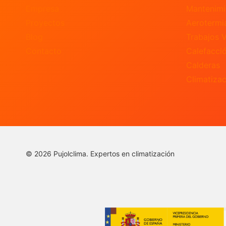
Empresa
Mantenimi
Proyectos
Aerotermi
Blog
Trabajos V
Contacto
Calefacci
Calderas
Climatizac
© 2026 Pujolclima. Expertos en climatización