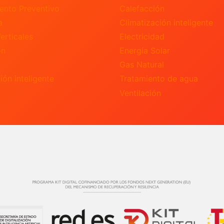
ento Preventivo
Calefacción
a
Climatización inteligente
erticales
Electricidad
ón
Energía Solar
Gas Natural
ión inteligente
Tratamiento de agua
Ventilación