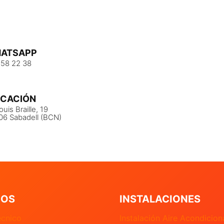
ATSAPP
 58 22 38
ICACIÓN
ouis Braille, 19
06 Sabadell (BCN)
IOS
INSTALACIONES
écnico
Instalación Aire Acondicio