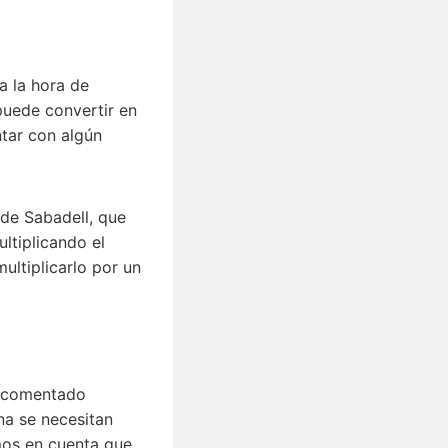
 a la hora de
 puede convertir en
tar con algún
 de Sabadell, que
ltiplicando el
multiplicarlo por un
s comentado
na se necesitan
mos en cuenta que