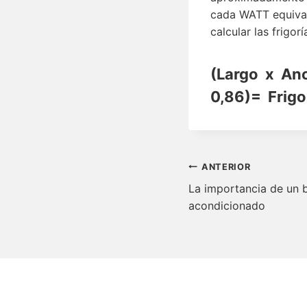
cada WATT equivale 
calcular las frigor
(
Largo x An
0,86)= Frigo
Navegació
ANTERIOR
de
La importancia de un b
acondicionado
entradas