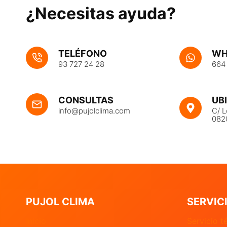
¿Necesitas ayuda?
TELÉFONO
WH
93 727 24 28
664
UB
CONSULTAS
C/ L
info@pujolclima.com
082
PUJOL CLIMA
SERVIC
Inicio
Servicio t