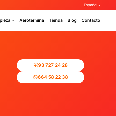
Español
pieza
Aerotermina
Tienda
Blog
Contacto
93 727 24 28
664 58 22 38