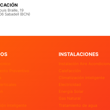
ICACIÓN
ouis Braille, 19
06 Sabadell (BCN)
IOS
INSTALACIONES
écnico
Instalación Aire Acondicio
ento Preventivo
Calefacción
a
Climatización inteligente
erticales
Electricidad
ón
Energía Solar
Gas Natural
ión inteligente
Tratamiento de agua