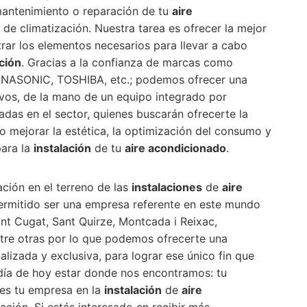
mantenimiento o reparación de tu
aire
de climatización. Nuestra tarea es ofrecer la mejor
trar los elementos necesarios para llevar a cabo
ación
. Gracias a la confianza de marcas como
ANASONIC, TOSHIBA, etc.; podemos ofrecer una
vos, de la mano de un equipo integrado por
das en el sector, quienes buscarán ofrecerte la
o mejorar la estética, la optimización del consumo y
para la
instalación
de tu
aire acondicionado
.
ión en el terreno de las
instalaciones
de
aire
permitido ser una empresa referente en este mundo
ant Cugat, Sant Quirze, Montcada i Reixac,
tre otras por lo que podemos ofrecerte una
alizada y exclusiva, para lograr ese único fin que
día de hoy estar donde nos encontramos: tu
es tu empresa en la
instalación
de
aire
ación. Si estás interesado en recibir más