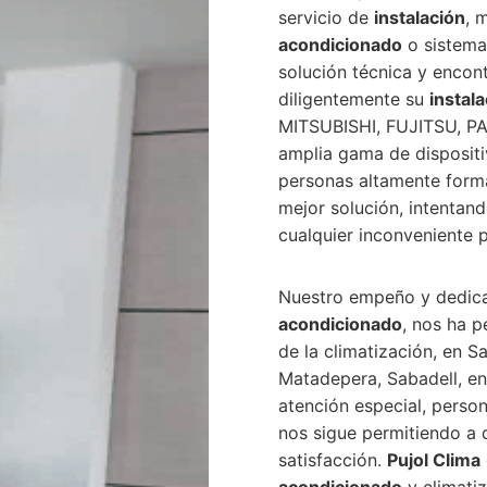
servicio de
instalación
, 
acondicionado
o sistema 
solución técnica y encon
diligentemente su
instal
MITSUBISHI, FUJITSU, P
amplia gama de dispositi
personas altamente forma
mejor solución, intentand
cualquier inconveniente 
Nuestro empeño y dedicac
acondicionado
, nos ha 
de la climatización, en S
Matadepera, Sabadell, en
atención especial, person
nos sigue permitiendo a 
satisfacción.
Pujol Clima
acondicionado
y climatiz