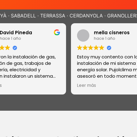
· TERRASSA · CERDANYOLA · GRANOLLERS · BARBERÀ · S
vid Pineda
mella cisneros
ce 1 año
hace 1 año
 la instalación de gas,
Estoy muy contento con la
n de gas, trabajos de
instalación de mi sistema d
, electricidad y
energía solar. Pujolclima me
nstalaron un sistema
asesoró en todo momento 
miento de agua con
ofreció la mejor solución pa
Leer más
 descalcificador
necesidades. Su experiencia
energía solar fotovoltaica e
evidente