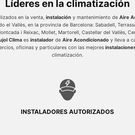
Líderes en la climatización
izados en la venta,
instalación
y mantenimiento de
Aire A
o el Vallès, en la provincia de Barcelona: Sabadell, Terrass
ntcada i Reixac, Mollet, Martorell, Castellar del Vallès, C
ujol Clima
es
instalador
de
Aire Acondicionado
y lleva a c
rcios, oficinas y particulares con las mejores
instalacione
climatización.
INSTALADORES AUTORIZADOS