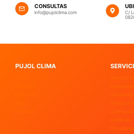
UB
CONSULTAS
C/ L
info@pujolclima.com
082
PUJOL CLIMA
SERVIC
Inicio
Servicio t
Empresa
Mantenimi
Proyectos
Aerotermi
Blog
Trabajos V
Contacto
Calefacci
Calderas
Climatizac