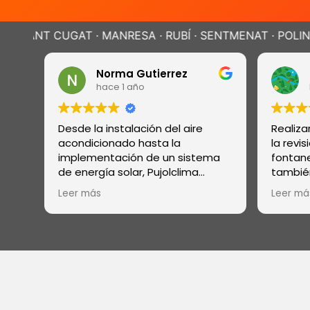
 · MANRESA · RUBÍ · SENTMENAT · POLINYÀ ·
SABADELL 
Norma Gutierrez
Da
hace 1 año
ha
Desde la instalación del aire
Realizaron
acondicionado hasta la
la revisió
implementación de un sistema
fontanería
de energía solar, Pujolclima
también i
demostró ser un equipo de
de trata
Leer más
Leer más
profesionales con una amplia
ósmosis y
gama de habilidades