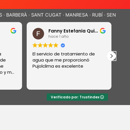
ANT CUGAT · MANRESA · RUBÍ · SENTMENAT · POLINYÀ ·
Fanny Estefania Quiñones
hace 1 año
El servicio de tratamiento de
Muy c
e
agua que me proporcionó
repar
Pujolclima es excelente
acond
y me
hicier
ra mis
result
Leer 
 en
Total
s
Verificado por: Trustindex