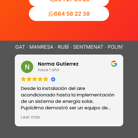
664 58 22 38
 · MANRESA · RUBÍ · SENTMENAT · POLINYÀ ·
SABADELL ·
Norma Gutierrez
hace 1 año
Desde la instalación del aire
Realizar
acondicionado hasta la implementación
revisión
de un sistema de energía solar,
electri
Pujolclima demostró ser un equipo de
sistema
profesionales con una amplia gama de
ósmosis
Leer más
habilidades