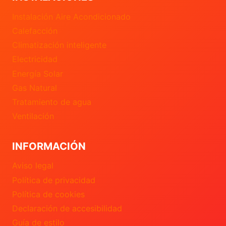
Instalación Aire Acondicionado
Calefacción
Climatización inteligente
Electricidad
Energía Solar
Gas Natural
Tratamiento de agua
Ventilación
INFORMACIÓN
Aviso legal
Política de privacidad
Política de cookies
Declaración de accesibilidad
Guía de estilo