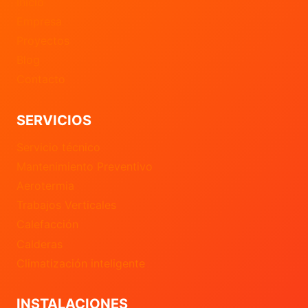
Inicio
Empresa
Proyectos
Blog
Contacto
SERVICIOS
Servicio técnico
Mantenimiento Preventivo
Aerotermia
Trabajos Verticales
Calefacción
Calderas
Climatización inteligente
INSTALACIONES