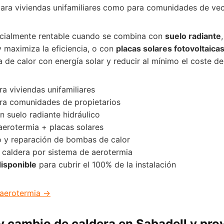
para viviendas unifamiliares como para comunidades de vec
ecialmente rentable cuando se combina con
suelo radiante
 maximiza la eficiencia, o con
placas solares fotovoltaica
 de calor con energía solar y reducir al mínimo el coste de 
a viviendas unifamiliares
ra comunidades de propietarios
n suelo radiante hidráulico
erotermia + placas solares
 y reparación de bombas de calor
e caldera por sistema de aerotermia
disponible
para cubrir el 100% de la instalación
 aerotermia →
 y cambio de caldera en Sabadell y pro