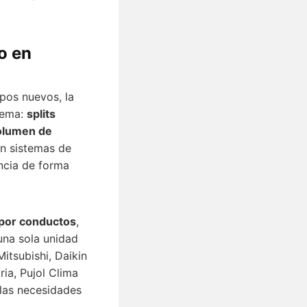
o en
ipos nuevos, la
stema:
splits
volumen de
en sistemas de
ncia de forma
 por conductos
,
 una sola unidad
tsubishi, Daikin
ria, Pujol Clima
 las necesidades