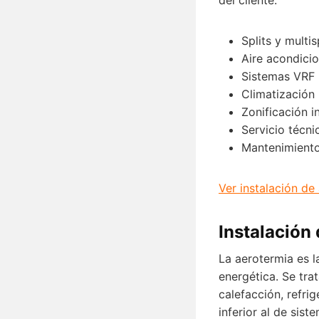
Splits y multis
Aire acondici
Sistemas VRF 
Climatización 
Zonificación i
Servicio técni
Mantenimiento
Ver instalación de
Instalación
La aerotermia es l
energética. Se tra
calefacción, refri
inferior al de sis