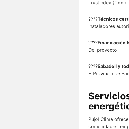
Trustindex (Googl
????
Técnicos cert
Instaladores autor
????
Financiación 
Del proyecto
????
Sabadell y tod
+ Provincia de Ba
Servicios
energéti
Pujol Clima ofrece
comunidades, empr