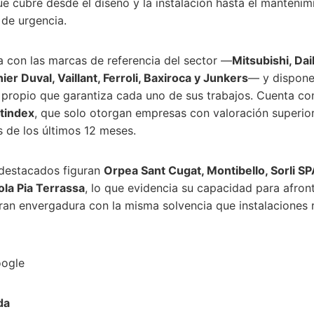
que cubre desde el diseño y la instalación hasta el manteni
 de urgencia.
a con las marcas de referencia del sector —
Mitsubishi, Daik
r Duval, Vaillant, Ferroli, Baxiroca y Junkers
— y dispone
 propio que garantiza cada uno de sus trabajos. Cuenta co
stindex
, que solo otorgan empresas con valoración superior
s de los últimos 12 meses.
 destacados figuran
Orpea Sant Cugat, Montibello, Sorli SP
ola Pia Terrassa
, lo que evidencia su capacidad para afron
gran envergadura con la misma solvencia que instalaciones r
oogle
da