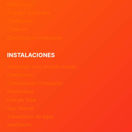
Aerotermia
Trabajos Verticales
Calefacción
Calderas
Climatización inteligente
INSTALACIONES
Instalación Aire Acondicionado
Calefacción
Climatización inteligente
Electricidad
Energía Solar
Gas Natural
Tratamiento de agua
Ventilación