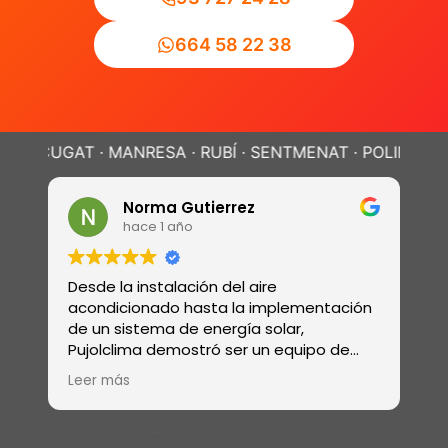
664 58 22 38
GAT · MANRESA · RUBÍ · SENTMENAT · POLINYÀ ·
SABADEL
Norma Gutierrez
hace 1 año
Desde la instalación del aire
R
acondicionado hasta la implementación
r
de un sistema de energía solar,
e
Pujolclima demostró ser un equipo de
s
profesionales con una amplia gama de
ó
Leer más
L
habilidades