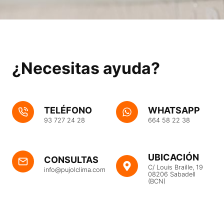
¿Necesitas ayuda?
TELÉFONO
WHATSAPP
93 727 24 28
664 58 22 38
UBICACIÓN
CONSULTAS
C/ Louis Braille, 19
info@pujolclima.com
08206 Sabadell
(BCN)