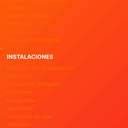
Aerotermia
Trabajos Verticales
Calefacción
Calderas
Climatización inteligente
INSTALACIONES
Instalación Aire Acondicionado
Calefacción
Climatización inteligente
Electricidad
Energía Solar
Gas Natural
Tratamiento de agua
Ventilación