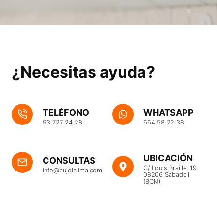
¿Necesitas ayuda?
TELÉFONO
WHATSAPP
93 727 24 28
664 58 22 38
UBICACIÓN
CONSULTAS
C/ Louis Braille, 19
info@pujolclima.com
08206 Sabadell
(BCN)