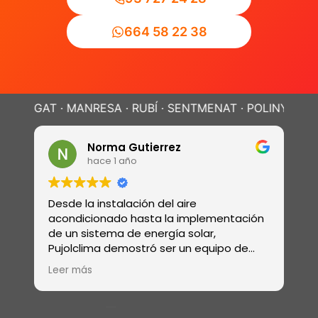
664 58 22 38
T · MANRESA · RUBÍ · SENTMENAT · POLINYÀ ·
SABADELL
Norma Gutierrez
hace 1 año
Desde la instalación del aire
Real
acondicionado hasta la implementación
rev
de un sistema de energía solar,
ele
Pujolclima demostró ser un equipo de
sis
profesionales con una amplia gama de
ósm
Leer más
Lee
habilidades