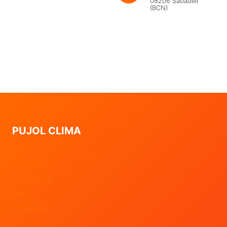
08206 Sabadell
(BCN)
PUJOL CLIMA
Inicio
Empresa
Proyectos
Blog
Contacto