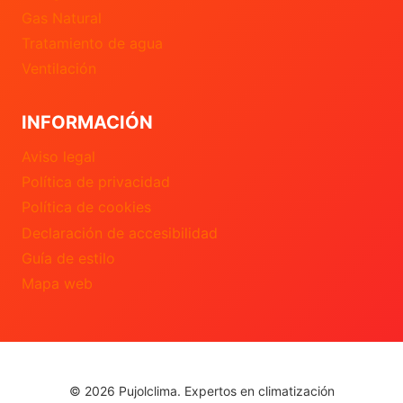
Gas Natural
Tratamiento de agua
Ventilación
INFORMACIÓN
Aviso legal
Política de privacidad
Política de cookies
Declaración de accesibilidad
Guía de estilo
Mapa web
© 2026 Pujolclima. Expertos en climatización