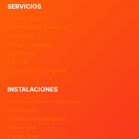
SERVICIOS
Servicio técnico
Mantenimiento Preventivo
Aerotermia
Trabajos Verticales
Calefacción
Calderas
Climatización inteligente
INSTALACIONES
Instalación Aire Acondicionado
Calefacción
Climatización inteligente
Electricidad
Energía Solar