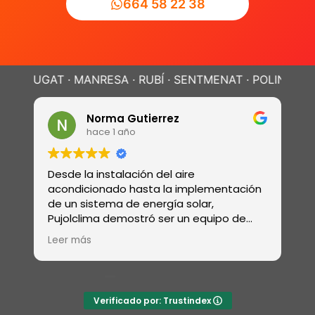
664 58 22 38
 · MANRESA · RUBÍ · SENTMENAT · POLINYÀ ·
SABADELL 
Norma Gutierrez
hace 1 año
Desde la instalación del aire
Reali
acondicionado hasta la implementación
revis
de un sistema de energía solar,
elect
Pujolclima demostró ser un equipo de
siste
profesionales con una amplia gama de
ósmos
Leer más
Leer 
habilidades
Verificado por: Trustindex