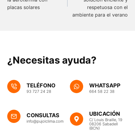
placas solares
respetuosa con el
ambiente para el verano
¿Necesitas ayuda?
TELÉFONO
WHATSAPP
93 727 24 28
664 58 22 38
UBICACIÓN
CONSULTAS
C/ Louis Braille, 19
info@pujolclima.com
08206 Sabadell
(BCN)