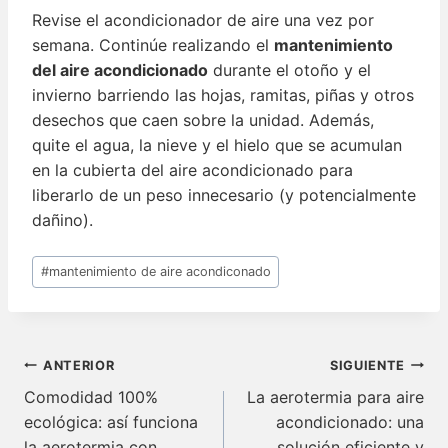
Revise el acondicionador de aire una vez por
semana. Continúe realizando el
mantenimiento
del aire acondicionado
durante el otoño y el
invierno barriendo las hojas, ramitas, piñas y otros
desechos que caen sobre la unidad. Además,
quite el agua, la nieve y el hielo que se acumulan
en la cubierta del aire acondicionado para
liberarlo de un peso innecesario (y potencialmente
dañino).
Etiquetas
#
mantenimiento de aire acondiconado
de
la
entrada:
Navegación
ANTERIOR
SIGUIENTE
de
Comodidad 100%
La aerotermia para aire
ecológica: así funciona
acondicionado: una
entradas
la aerotermia con
solución eficiente y