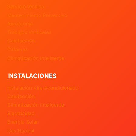
Servicio técnico
Mantenimiento Preventivo
Aerotermia
Trabajos Verticales
Calefacción
Calderas
Climatización inteligente
INSTALACIONES
Instalación Aire Acondicionado
Calefacción
Climatización inteligente
Electricidad
Energía Solar
Gas Natural