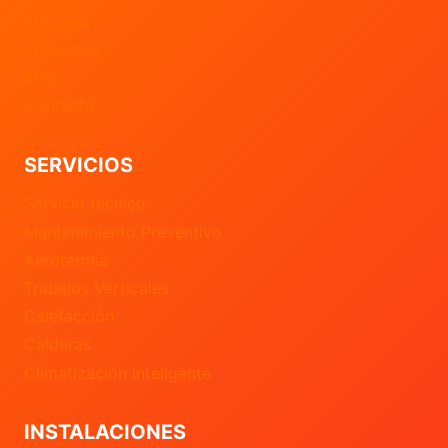
Empresa
Proyectos
Blog
Contacto
SERVICIOS
Servicio técnico
Mantenimiento Preventivo
Aerotermia
Trabajos Verticales
Calefacción
Calderas
Climatización inteligente
INSTALACIONES