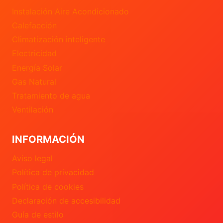
Instalación Aire Acondicionado
Calefacción
Climatización inteligente
Electricidad
Energía Solar
Gas Natural
Tratamiento de agua
Ventilación
INFORMACIÓN
Aviso legal
Política de privacidad
Política de cookies
Declaración de accesibilidad
Guía de estilo