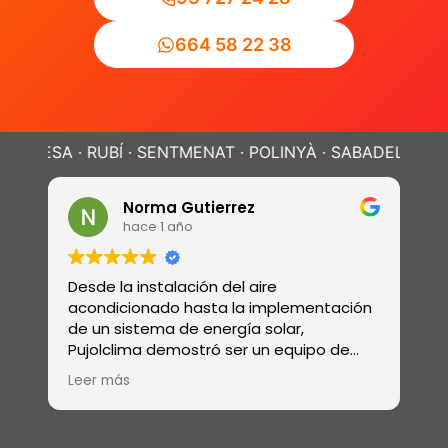
664 58 22 38
 RUBÍ · SENTMENAT · POLINYÀ ·
SABADELL · TERRASSA ·
Norma Gutierrez
Davi
hace 1 año
hace 1
sde la instalación del aire
Realizaron la
ondicionado hasta la implementación
revisión de g
 un sistema de energía solar,
electricidad 
jolclima demostró ser un equipo de
sistema de 
ofesionales con una amplia gama de
ósmosis y de
er más
Leer más
bilidades