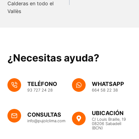
entradas
Calderas en todo el
Vallès
¿Necesitas ayuda?
TELÉFONO
WHATSAPP
93 727 24 28
664 58 22 38
UBICACIÓN
CONSULTAS
C/ Louis Braille, 19
info@pujolclima.com
08206 Sabadell
(BCN)