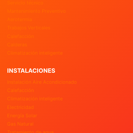
Servicio técnico
Mantenimiento Preventivo
Aerotermia
Trabajos Verticales
Calefacción
Calderas
Climatización inteligente
INSTALACIONES
Instalación Aire Acondicionado
Calefacción
Climatización inteligente
Electricidad
Energía Solar
Gas Natural
Tratamiento de agua