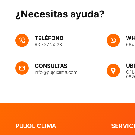
¿Necesitas ayuda?
TELÉFONO
WH
93 727 24 28
664
UB
CONSULTAS
C/ L
info@pujolclima.com
082
PUJOL CLIMA
SERVIC