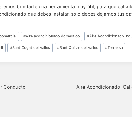
eremos brindarte una herramienta muy útil, para que calcule
ndicionado que debes instalar, solo debes dejarnos tus dat
comercial
#
Aire acondicionado domestico
#
Aire Acondicionado Indu
ll
#
Sant Cugat del Valles
#
Sant Quirze del Valles
#
Terrassa
n
or Conducto
Aire Acondicionado, Cali