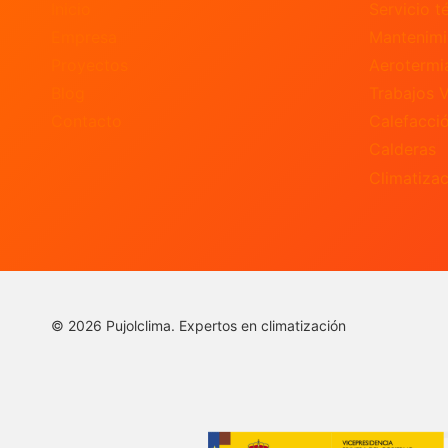
Inicio
Servicio t
Empresa
Mantenimi
Proyectos
Aerotermi
Blog
Trabajos V
Contacto
Calefacci
Calderas
Climatizac
© 2026 Pujolclima. Expertos en climatización