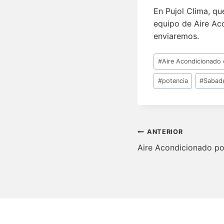
En Pujol Clima, qu
equipo de Aire Aco
enviaremos.
Etiquetas
#
Aire Acondicionado 
de
la
#
potencia
#
Sabade
entrada:
Navegació
ANTERIOR
de
Aire Acondicionado p
entradas