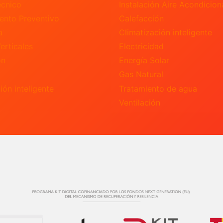
écnico
Instalación Aire Acondicio
ento Preventivo
Calefacción
a
Climatización inteligente
erticales
Electricidad
ón
Energía Solar
Gas Natural
ión inteligente
Tratamiento de agua
Ventilación