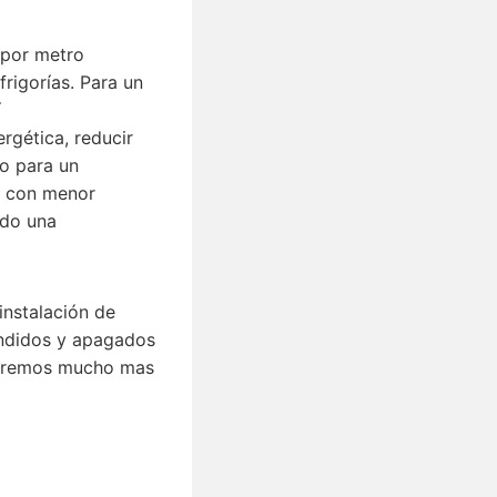
s por metro
rigorías. Para un
í
rgética, reducir
do para un
po con menor
ndo una
instalación de
endidos y apagados
blaremos mucho mas