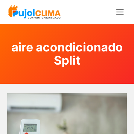
Saltar
al
contenido
aire acondicionado
Split