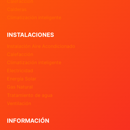
Calefacción
Calderas
Climatización inteligente
INSTALACIONES
Instalación Aire Acondicionado
Calefacción
Climatización inteligente
Electricidad
Energía Solar
Gas Natural
Tratamiento de agua
Ventilación
INFORMACIÓN