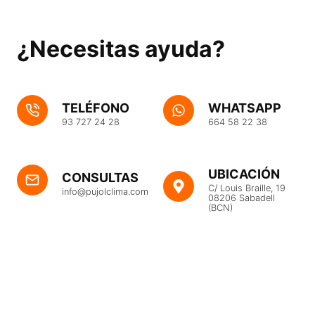
¿Necesitas ayuda?
TELÉFONO
WHATSAPP
93 727 24 28
664 58 22 38
UBICACIÓN
CONSULTAS
C/ Louis Braille, 19
info@pujolclima.com
08206 Sabadell
(BCN)