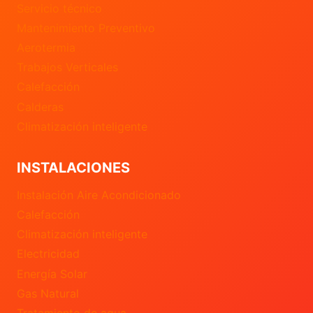
Servicio técnico
Mantenimiento Preventivo
Aerotermia
Trabajos Verticales
Calefacción
Calderas
Climatización inteligente
INSTALACIONES
Instalación Aire Acondicionado
Calefacción
Climatización inteligente
Electricidad
Energía Solar
Gas Natural