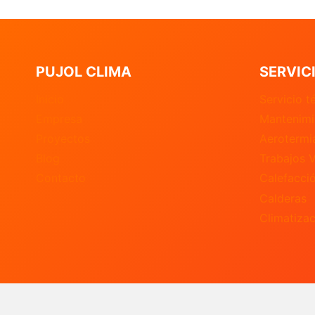
PUJOL CLIMA
SERVIC
Inicio
Servicio t
Empresa
Mantenimi
Proyectos
Aerotermi
Blog
Trabajos V
Contacto
Calefacci
Calderas
Climatizac