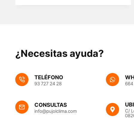
CALOR
PORTATÍL
¿Necesitas ayuda?
TELÉFONO
WH
93 727 24 28
664
UB
CONSULTAS
C/ L
info@pujolclima.com
082