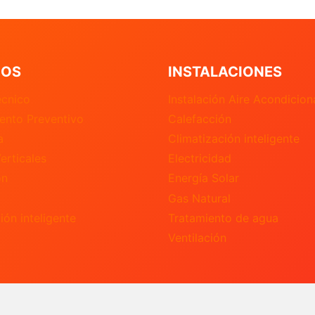
IOS
INSTALACIONES
écnico
Instalación Aire Acondicio
ento Preventivo
Calefacción
a
Climatización inteligente
erticales
Electricidad
ón
Energía Solar
Gas Natural
ión inteligente
Tratamiento de agua
Ventilación